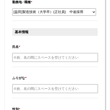
勤務地 / 職種
*
基本情報
氏名
*
ふりがな
*
性別
*